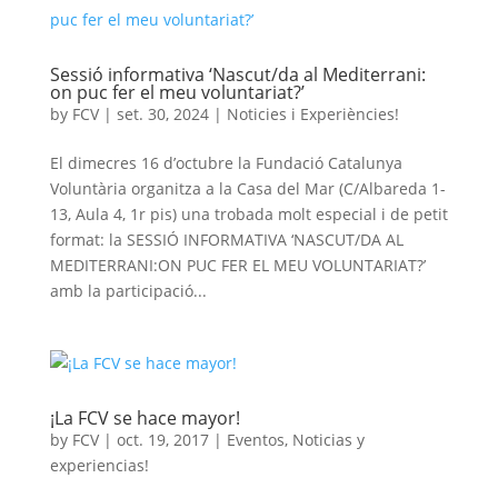
Sessió informativa ‘Nascut/da al Mediterrani:
on puc fer el meu voluntariat?’
by
FCV
|
set. 30, 2024
|
Noticies i Experiències!
El dimecres 16 d’octubre la Fundació Catalunya
Voluntària organitza a la Casa del Mar (C/Albareda 1-
13, Aula 4, 1r pis) una trobada molt especial i de petit
format: la SESSIÓ INFORMATIVA ‘NASCUT/DA AL
MEDITERRANI:ON PUC FER EL MEU VOLUNTARIAT?’
amb la participació...
¡La FCV se hace mayor!
by
FCV
|
oct. 19, 2017
|
Eventos
,
Noticias y
experiencias!