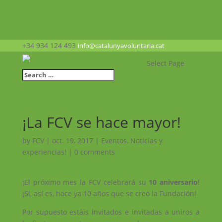
+34 934 124 493
info@catalunyavoluntaria.cat
Select Page
¡La FCV se hace mayor!
by
FCV
|
oct. 19, 2017
|
Eventos
,
Noticias y
experiencias!
|
0 comments
¡El próximo mes la FCV celebrará su
10 aniversario
!
¡Sí, así es, hace ya 10 años que se creó la Fundación!
Por supuesto estáis invitados e invitadas a uniros a