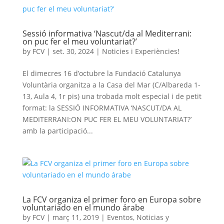
Sessió informativa ‘Nascut/da al Mediterrani:
on puc fer el meu voluntariat?’
by
FCV
|
set. 30, 2024
|
Noticies i Experiències!
El dimecres 16 d’octubre la Fundació Catalunya
Voluntària organitza a la Casa del Mar (C/Albareda 1-
13, Aula 4, 1r pis) una trobada molt especial i de petit
format: la SESSIÓ INFORMATIVA ‘NASCUT/DA AL
MEDITERRANI:ON PUC FER EL MEU VOLUNTARIAT?’
amb la participació...
La FCV organiza el primer foro en Europa sobre
voluntariado en el mundo árabe
by
FCV
|
març 11, 2019
|
Eventos
,
Noticias y