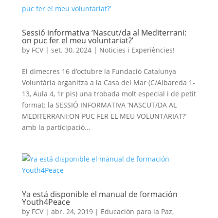
Sessió informativa ‘Nascut/da al Mediterrani:
on puc fer el meu voluntariat?’
by
FCV
|
set. 30, 2024
|
Noticies i Experiències!
El dimecres 16 d’octubre la Fundació Catalunya
Voluntària organitza a la Casa del Mar (C/Albareda 1-
13, Aula 4, 1r pis) una trobada molt especial i de petit
format: la SESSIÓ INFORMATIVA ‘NASCUT/DA AL
MEDITERRANI:ON PUC FER EL MEU VOLUNTARIAT?’
amb la participació...
Ya está disponible el manual de formación
Youth4Peace
by
FCV
|
abr. 24, 2019
|
Educación para la Paz
,