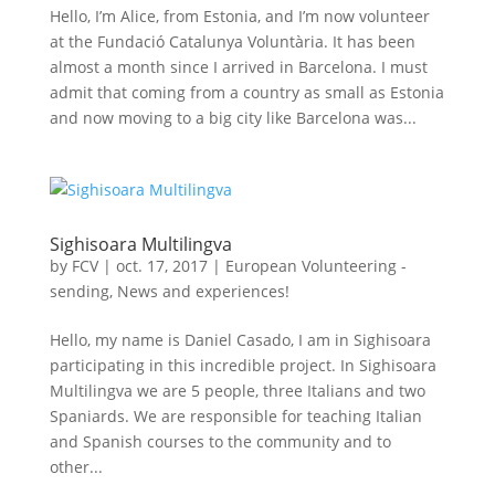
Hello, I’m Alice, from Estonia, and I’m now volunteer
at the Fundació Catalunya Voluntària. It has been
almost a month since I arrived in Barcelona. I must
admit that coming from a country as small as Estonia
and now moving to a big city like Barcelona was...
Sighisoara Multilingva
by
FCV
|
oct. 17, 2017
|
European Volunteering -
sending
,
News and experiences!
Hello, my name is Daniel Casado, I am in Sighisoara
participating in this incredible project. In Sighisoara
Multilingva we are 5 people, three Italians and two
Spaniards. We are responsible for teaching Italian
and Spanish courses to the community and to
other...