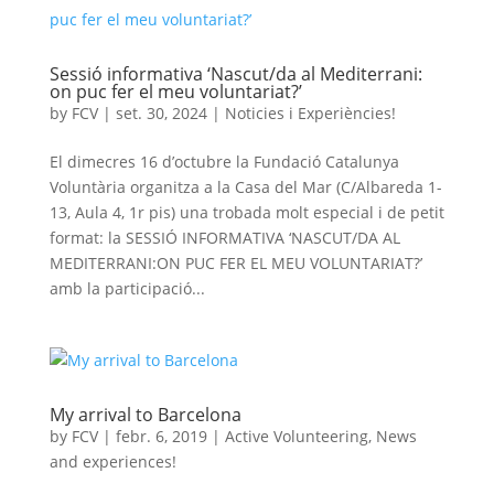
Sessió informativa ‘Nascut/da al Mediterrani:
on puc fer el meu voluntariat?’
by
FCV
|
set. 30, 2024
|
Noticies i Experiències!
El dimecres 16 d’octubre la Fundació Catalunya
Voluntària organitza a la Casa del Mar (C/Albareda 1-
13, Aula 4, 1r pis) una trobada molt especial i de petit
format: la SESSIÓ INFORMATIVA ‘NASCUT/DA AL
MEDITERRANI:ON PUC FER EL MEU VOLUNTARIAT?’
amb la participació...
My arrival to Barcelona
by
FCV
|
febr. 6, 2019
|
Active Volunteering
,
News
and experiences!