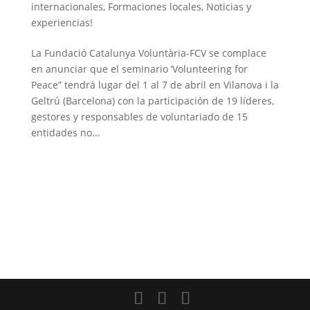
internacionales
,
Formaciones locales
,
Noticias y
experiencias!
La Fundació Catalunya Voluntària-FCV se complace
en anunciar que el seminario ‘Volunteering for
Peace” tendrá lugar del 1 al 7 de abril en Vilanova i la
Geltrú (Barcelona) con la participación de 19 líderes,
gestores y responsables de voluntariado de 15
entidades no...