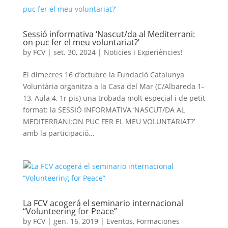
Sessió informativa ‘Nascut/da al Mediterrani:
on puc fer el meu voluntariat?’
by
FCV
|
set. 30, 2024
|
Noticies i Experiències!
El dimecres 16 d’octubre la Fundació Catalunya
Voluntària organitza a la Casa del Mar (C/Albareda 1-
13, Aula 4, 1r pis) una trobada molt especial i de petit
format: la SESSIÓ INFORMATIVA ‘NASCUT/DA AL
MEDITERRANI:ON PUC FER EL MEU VOLUNTARIAT?’
amb la participació...
La FCV acogerá el seminario internacional
“Volunteering for Peace”
by
FCV
|
gen. 16, 2019
|
Eventos
,
Formaciones