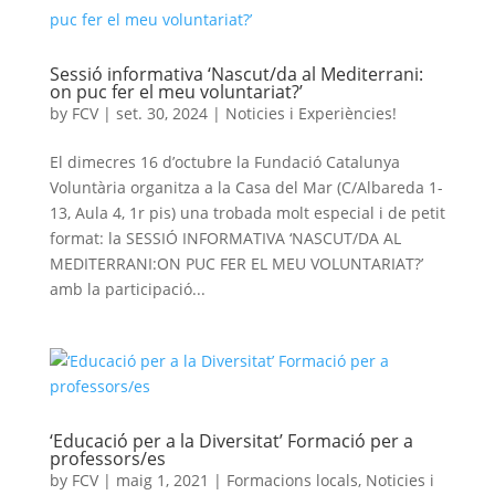
Sessió informativa ‘Nascut/da al Mediterrani:
on puc fer el meu voluntariat?’
by
FCV
|
set. 30, 2024
|
Noticies i Experiències!
El dimecres 16 d’octubre la Fundació Catalunya
Voluntària organitza a la Casa del Mar (C/Albareda 1-
13, Aula 4, 1r pis) una trobada molt especial i de petit
format: la SESSIÓ INFORMATIVA ‘NASCUT/DA AL
MEDITERRANI:ON PUC FER EL MEU VOLUNTARIAT?’
amb la participació...
‘Educació per a la Diversitat’ Formació per a
professors/es
by
FCV
|
maig 1, 2021
|
Formacions locals
,
Noticies i