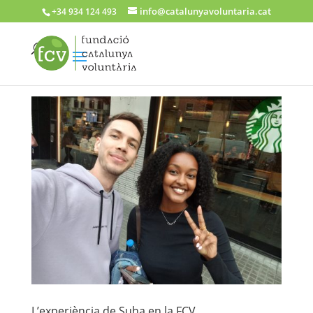
info@catalunyavoluntaria.cat
+34 934 124 493
L’experiència de Suha en la FCV