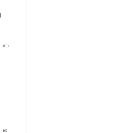
u
 pis)
L
 les