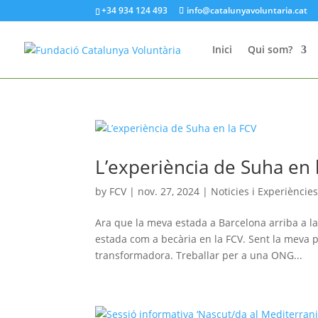
+34 934 124 493
info@catalunyavoluntaria.cat
Inici
Qui som?
L’experiència de Suha en 
by
FCV
|
nov. 27, 2024
|
Noticies i Experiències
Ara que la meva estada a Barcelona arriba a la
estada com a becària en la FCV. Sent la meva 
transformadora. Treballar per a una ONG...