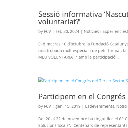
Sessió informativa ‘Nascu
voluntariat?’
by
FCV
|
set. 30, 2024
|
Noticies i Experiències
El dimecres 16 d’octubre la Fundació Catalunya 
una trobada molt especial i de petit format
MEU VOLUNTARIAT?’ amb la participació...
Participem en el Congrés 
by
FCV
|
gen. 15, 2019
|
Esdeveniments
,
Notici
Del 20 al 22 de novembre ha tingut lloc el 6è C
Solucions locals”. Centenars de representants d