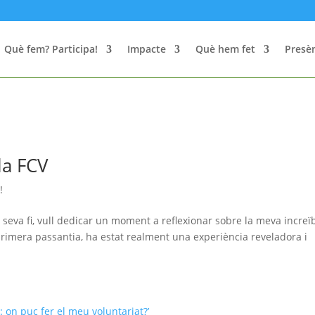
Què fem? Participa!
Impacte
Què hem fet
Presèn
la FCV
!
 seva fi, vull dedicar un moment a reflexionar sobre la meva increï
primera passantia, ha estat realment una experiència reveladora i