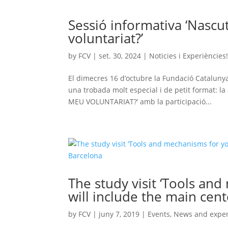
Sessió informativa ‘Nascu
voluntariat?’
by
FCV
|
set. 30, 2024
|
Noticies i Experiències
El dimecres 16 d’octubre la Fundació Catalunya 
una trobada molt especial i de petit format
MEU VOLUNTARIAT?’ amb la participació...
The study visit ‘Tools and
will include the main cen
by
FCV
|
juny 7, 2019
|
Events
,
News and exper