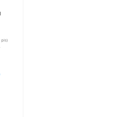
u
 pis)
L