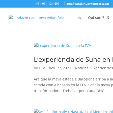
+34 934 124 493
info@catalunyavoluntaria.cat
Inici
Qui som?
L’experiència de Suha en 
by
FCV
|
nov. 27, 2024
|
Noticies i Experiències
Ara que la meva estada a Barcelona arriba a la
estada com a becària en la FCV. Sent la meva 
transformadora. Treballar per a una ONG...