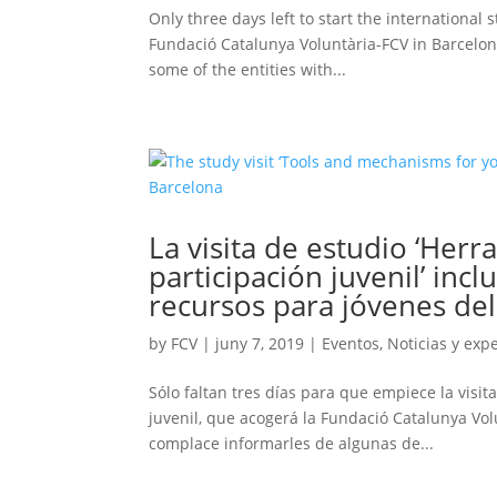
Only three days left to start the international
Fundació Catalunya Voluntària-FCV in Barcelona,
some of the entities with...
La visita de estudio ‘He
participación juvenil’ incl
recursos para jóvenes de
by
FCV
|
juny 7, 2019
|
Eventos
,
Noticias y exp
Sólo faltan tres días para que empiece la visi
juvenil, que acogerá la Fundació Catalunya Volu
complace informarles de algunas de...