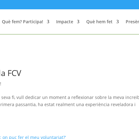
Què fem? Participa!
Impacte
Què hem fet
Presèn
la FCV
!
 seva fi, vull dedicar un moment a reflexionar sobre la meva increï
primera passantia, ha estat realment una experiència reveladora i