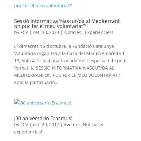
Sessió informativa ‘Nascut/da al Mediterrani:
on puc fer el meu voluntariat?’
by
FCV
|
set. 30, 2024
|
Noticies i Experiències!
El dimecres 16 d’octubre la Fundació Catalunya
Voluntària organitza a la Casa del Mar (C/Albareda 1-
13, Aula 4, 1r pis) una trobada molt especial i de petit
format: la SESSIÓ INFORMATIVA ‘NASCUT/DA AL
MEDITERRANI:ON PUC FER EL MEU VOLUNTARIAT?’
amb la participació...
¡30 aniversario Erasmus!
by
FCV
|
oct. 20, 2017
|
Eventos
,
Noticias y
experiencias!