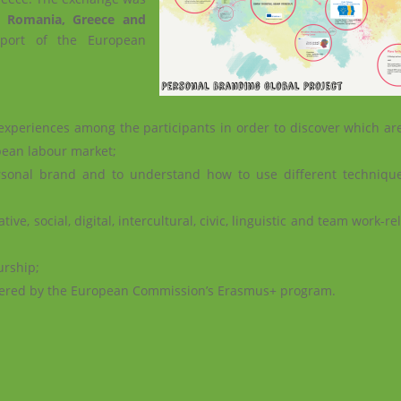
m
Romania, Greece and
pport of the European
experiences among the participants in order to discover which ar
opean labour market;
ersonal brand and to understand how to use different techniqu
, social, digital, intercultural, civic, linguistic and team work-re
urship;
ffered by the European Commission’s Erasmus+ program.