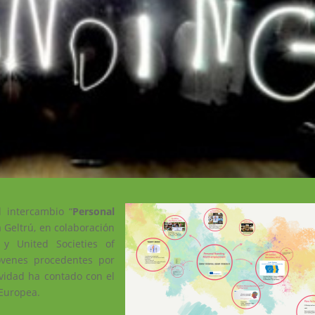
l intercambio “
Personal
a Geltrú, en colaboración
y United Societies of
óvenes procedentes por
ividad ha contado con el
Europea.