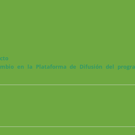
ecto
ambio
en la Plataforma de Difusión del progr
Training Series: Understanding and Working with Conflict 2