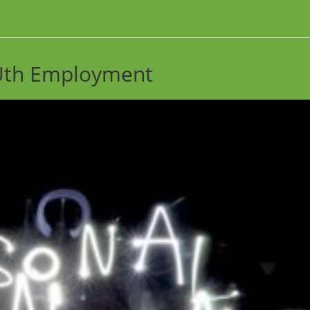
Training Series: Understanding and Working with Conflict 2
EUth Employment