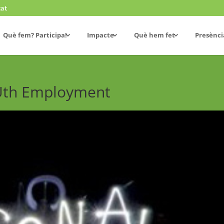
cat
Què fem? Participa!
Impacte
Què hem fet
Presènci
EUth Employment