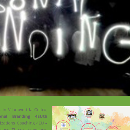
 in Vilanove i la Geltrú,
onal Branding 4EUth
nizations Coaching 4EU –
reece. The exchange was