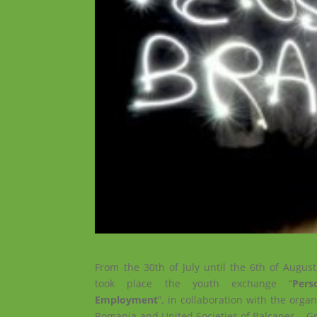
From the 30th of July until the 6th of August,
took place the youth exchange “
Pers
Employment
”, in collaboration with the orga
Romania and United Societies of Balcanes – G