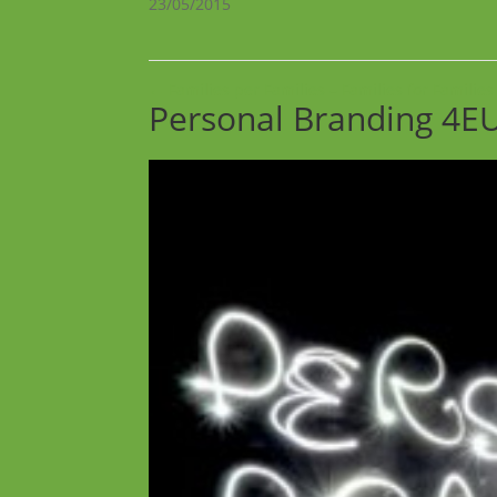
23/05/2015
←
Famílies per Famílies – Families for Families
Personal Branding 4