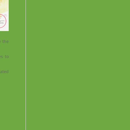
e the
es to
lated