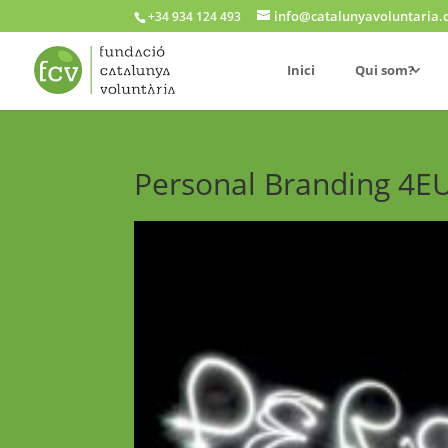
info@catalunyavoluntaria.
+34 934 124 493
Inici
Qui som?
Personal Branding 4