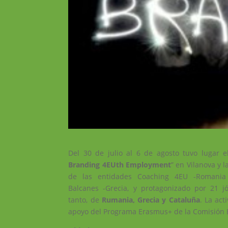
Del 30 de julio al 6 de agosto tuvo lugar e
Branding 4EUth Employment
” en Vilanova y l
de las entidades Coaching 4EU -Romania 
Balcanes -Grecia, y protagonizado por 21 j
tanto, de
Rumania, Grecia y Cataluña
. La act
apoyo del Programa Erasmus+ de la Comisión 