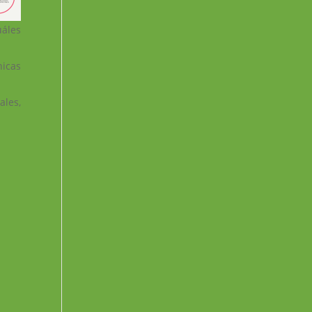
uáles
nicas
ales,