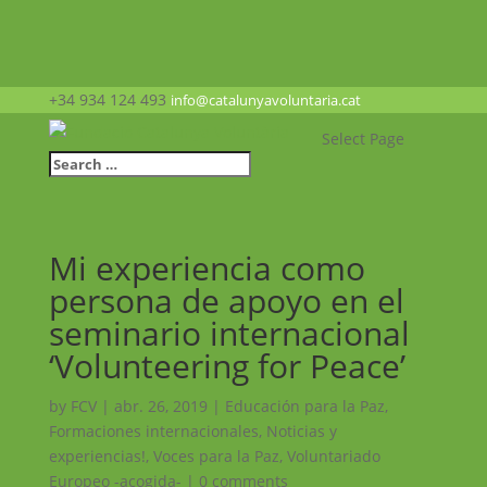
+34 934 124 493
info@catalunyavoluntaria.cat
Select Page
Mi experiencia como
persona de apoyo en el
seminario internacional
‘Volunteering for Peace’
by
FCV
|
abr. 26, 2019
|
Educación para la Paz
,
Formaciones internacionales
,
Noticias y
experiencias!
,
Voces para la Paz
,
Voluntariado
Europeo -acogida-
|
0 comments