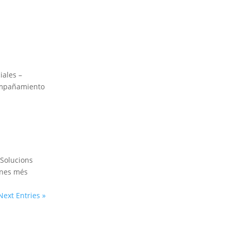
iales –
compañamiento
 Solucions
sones més
Next Entries »