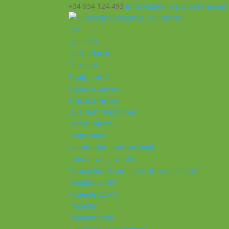
+34 934 124 493
info@catalunyavoluntaria.cat
Inici
Qui som?
La Fundació
Patronat
Equip humà
Suport i xarxes
Transparència
Què fem? Participa!
Oportunitats
Programes
Voluntariat Internacional
Intercanvis Juvenils
Formacions i seminaris Internacionals
Mobilitats VET
Projecte ALMA
Impacte
Impacte local