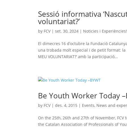
Sessió informativa ‘Nascu
voluntariat?’
by
FCV
|
set. 30, 2024
|
Noticies i Experiències
El dimecres 16 d’octubre la Fundació Catalunya 
una trobada molt especial i de petit format
MEU VOLUNTARIAT?’ amb la participació...
Be Youth Worker Today 
by
FCV
|
des. 4, 2015
|
Events
,
News and exper
On the 25th, 26th and 27th of November, FCV 
the Catalan Association of Professionals of You