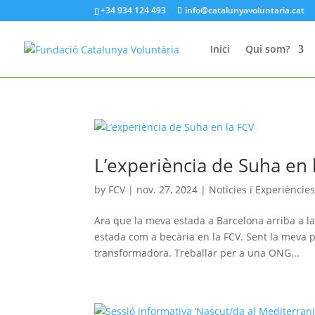
+34 934 124 493
info@catalunyavoluntaria.cat
Inici
Qui som?
L’experiència de Suha en 
by
FCV
|
nov. 27, 2024
|
Noticies i Experiències
Ara que la meva estada a Barcelona arriba a la
estada com a becària en la FCV. Sent la meva 
transformadora. Treballar per a una ONG...