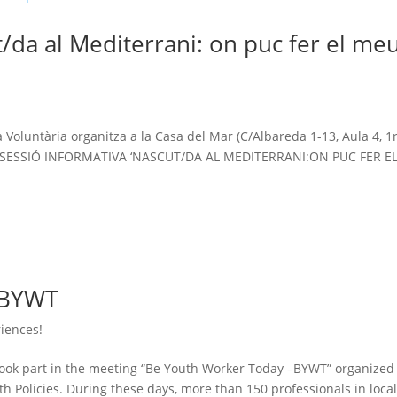
t/da al Mediterrani: on puc fer el me
!
Voluntària organitza a la Casa del Mar (C/Albareda 1-13, Aula 4, 1r
: la SESSIÓ INFORMATIVA ‘NASCUT/DA AL MEDITERRANI:ON PUC FER E
–BYWT
iences!
took part in the meeting “Be Youth Worker Today –BYWT” organized
th Policies. During these days, more than 150 professionals in local