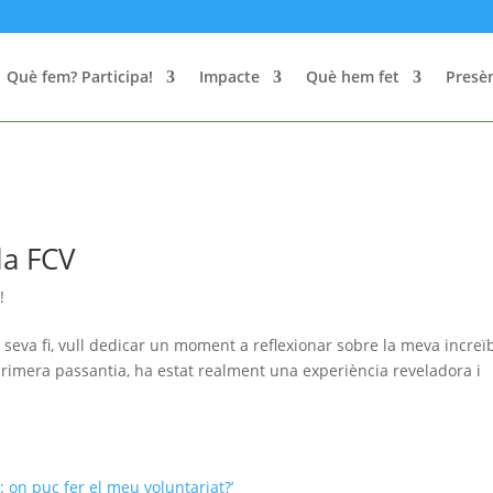
Què fem? Participa!
Impacte
Què hem fet
Presèn
la FCV
!
 seva fi, vull dedicar un moment a reflexionar sobre la meva increï
primera passantia, ha estat realment una experiència reveladora i