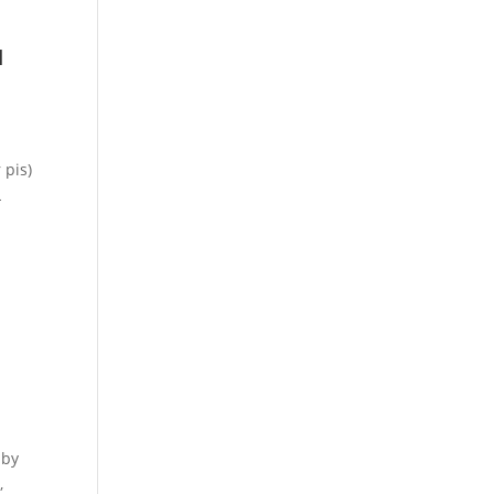
u
 pis)
L
 by
,