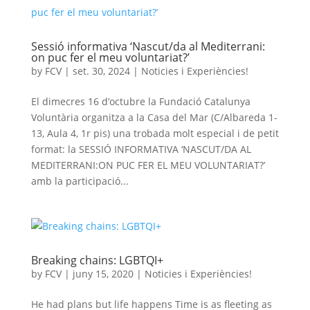
Sessió informativa ‘Nascut/da al Mediterrani:
on puc fer el meu voluntariat?’
by
FCV
|
set. 30, 2024
|
Noticies i Experiències!
El dimecres 16 d’octubre la Fundació Catalunya
Voluntària organitza a la Casa del Mar (C/Albareda 1-
13, Aula 4, 1r pis) una trobada molt especial i de petit
format: la SESSIÓ INFORMATIVA ‘NASCUT/DA AL
MEDITERRANI:ON PUC FER EL MEU VOLUNTARIAT?’
amb la participació...
Breaking chains: LGBTQI+
by
FCV
|
juny 15, 2020
|
Noticies i Experiències!
He had plans but life happens Time is as fleeting as