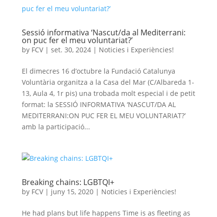
Sessió informativa ‘Nascut/da al Mediterrani:
on puc fer el meu voluntariat?’
by
FCV
|
set. 30, 2024
|
Noticies i Experiències!
El dimecres 16 d’octubre la Fundació Catalunya
Voluntària organitza a la Casa del Mar (C/Albareda 1-
13, Aula 4, 1r pis) una trobada molt especial i de petit
format: la SESSIÓ INFORMATIVA ‘NASCUT/DA AL
MEDITERRANI:ON PUC FER EL MEU VOLUNTARIAT?’
amb la participació...
Breaking chains: LGBTQI+
by
FCV
|
juny 15, 2020
|
Noticies i Experiències!
He had plans but life happens Time is as fleeting as