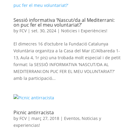
Sessió informativa ‘Nascut/da al Mediterrani:
on puc fer el meu voluntariat?’
by
FCV
|
set. 30, 2024
|
Noticies i Experiències!
El dimecres 16 d’octubre la Fundació Catalunya
Voluntària organitza a la Casa del Mar (C/Albareda 1-
13, Aula 4, 1r pis) una trobada molt especial i de petit
format: la SESSIÓ INFORMATIVA ‘NASCUT/DA AL
MEDITERRANI:ON PUC FER EL MEU VOLUNTARIAT?’
amb la participació...
Picnic antirracista
by
FCV
|
març 27, 2018
|
Eventos
,
Noticias y
experiencias!