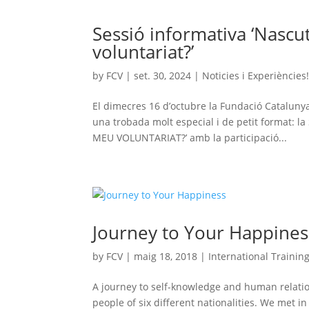
Sessió informativa ‘Nascu
voluntariat?’
by
FCV
|
set. 30, 2024
|
Noticies i Experiències
El dimecres 16 d’octubre la Fundació Catalunya 
una trobada molt especial i de petit format
MEU VOLUNTARIAT?’ amb la participació...
Journey to Your Happines
by
FCV
|
maig 18, 2018
|
International Trainin
A journey to self-knowledge and human relatio
people of six different nationalities. We met 