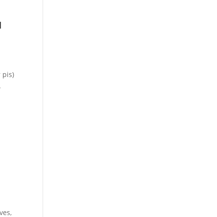
u
 pis)
L
ves,