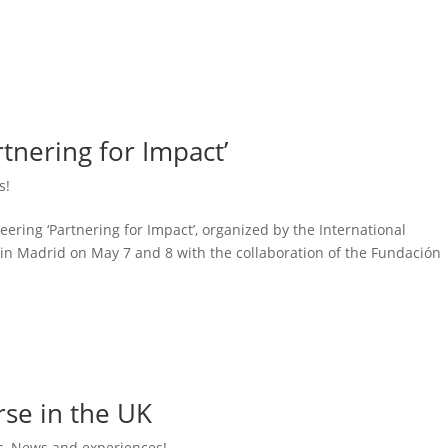
tnering for Impact’
s!
ring ‘Partnering for Impact’, organized by the International
d in Madrid on May 7 and 8 with the collaboration of the Fundación
rse in the UK
s
,
News and experiences!