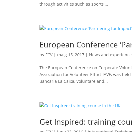
through activities such as sports,...
European Conference ‘Par
by
FCV
|
maig 15, 2017
|
News and experience
The European Conference on Corporate Voluntee
Association for Volunteer Effort-IAVE, was hel
Bancaria La Caixa, Voluntare and...
Get Inspired: training cou
by
FCV
|
juny 23, 2016
|
International Training