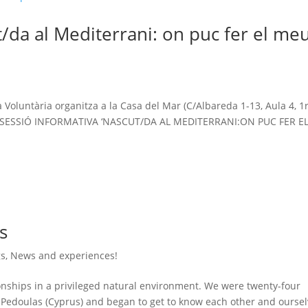
t/da al Mediterrani: on puc fer el me
!
Voluntària organitza a la Casa del Mar (C/Albareda 1-13, Aula 4, 1r
: la SESSIÓ INFORMATIVA ‘NASCUT/DA AL MEDITERRANI:ON PUC FER E
s
gs
,
News and experiences!
nships in a privileged natural environment. We were twenty-four
in Pedoulas (Cyprus) and began to get to know each other and oursel