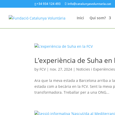
+34 934 124 493
info@catalunyavoluntaria.cat
Inici
Qui som?
L’experiència de Suha en 
by
FCV
|
nov. 27, 2024
|
Noticies i Experiències
Ara que la meva estada a Barcelona arriba a la
estada com a becària en la FCV. Sent la meva 
transformadora. Treballar per a una ONG...