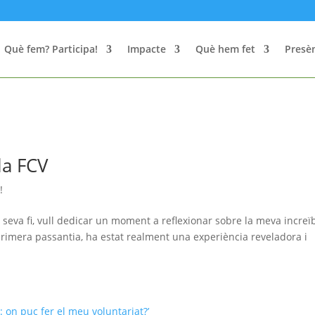
Què fem? Participa!
Impacte
Què hem fet
Presèn
la FCV
!
 seva fi, vull dedicar un moment a reflexionar sobre la meva increï
primera passantia, ha estat realment una experiència reveladora i