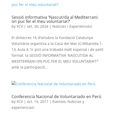
Sessió informativa ‘Nascut/da al Mediterrani:
on puc fer el meu voluntariat?’
by
FCV
|
set. 30, 2024
|
Noticies i Experiències!
El dimecres 16 d’octubre la Fundació Catalunya
Voluntària organitza a la Casa del Mar (C/Albareda 1-
13, Aula 4, 1r pis) una trobada molt especial i de petit
format: la SESSIÓ INFORMATIVA ‘NASCUT/DA AL
MEDITERRANI:ON PUC FER EL MEU VOLUNTARIAT?’
amb la participació...
Conferencia Nacional de Voluntariado en Perú
by
FCV
|
oct. 19, 2017
|
Eventos
,
Noticias y
experiencias!