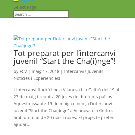
Español
Select Page
Tot preparat per l’intercanvi
juvenil “Start the Cha(i)nge”!
by
FCV
|
maig 17, 2018
|
Intercanvis Juvenils
,
Noticies i Experiències!
L’intercanvi tindrà lloc a Vilanova i la Geltrú del 19 al
27 de maig i reunirà 20 joves de diferents països
Aquest dissabte 19 de maig comença l’intercanvi
juvenil “Start the Cha(i)nge” a Vilanova i la Geltrú,
amb un total de 20 nois i noies. El projecte pretén
ajudar...