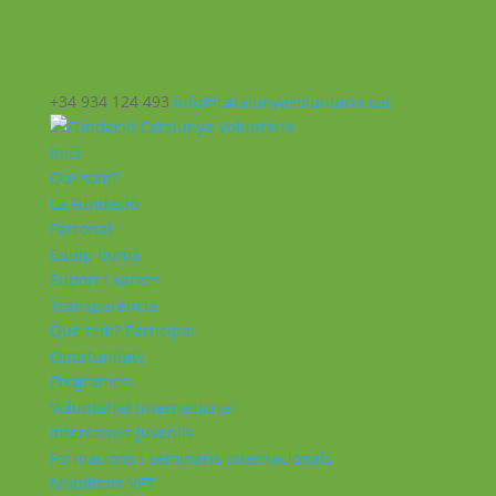
+34 934 124 493
info@catalunyavoluntaria.cat
Inici
Qui som?
La Fundació
Patronat
Equip humà
Suport i xarxes
Transparència
Què fem? Participa!
Oportunitats
Programes
Voluntariat Internacional
Intercanvis Juvenils
Formacions i seminaris Internacionals
Mobilitats VET