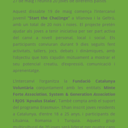
27 de maig i reunirà 20 joves de diferents països
Aquest dissabte 19 de maig comença l’intercanvi
juvenil
“Start the Cha(i)nge”
a Vilanova i la Geltrú,
amb un total de 20 nois i noies. El projecte pretén
ajudar als joves a tenir iniciativa per ser part activa
del canvi a nivell personal, local i social. Els
participants conviuran durant 9 dies seguits fent
activitats, tallers, jocs, debats i dinàmiques, amb
l’objectiu que tots s’ajudin mútuament a mostrar el
seu potencial creatiu, d’expressió, comunicació i
aprenentatge.
L’intercanvi l’organitza la
Fundació Catalunya
Voluntària
conjuntament amb les entitats
Minte
Forte
Association
,
System & Generation
Association
i RJOS ‘Apvalus Stalas’
.
També compta amb el suport
del programa Erasmus+. S’han inscrit joves residents
a Catalunya, d’entre 18 a 25 anys, i participants de
Lituània, Romania i Turquia. Aquest grup
multicultural de 20 joves serà liderat per quatre caps