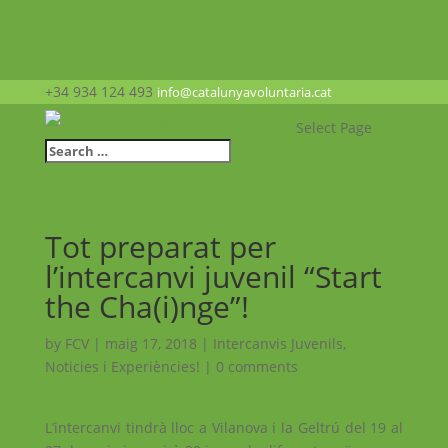
+34 934 124 493
info@catalunyavoluntaria.cat
Select Page
Tot preparat per
l’intercanvi juvenil “Start
the Cha(i)nge”!
by
FCV
|
maig 17, 2018
|
Intercanvis Juvenils
,
Noticies i Experiències!
|
0 comments
L’intercanvi tindrà lloc a Vilanova i la Geltrú del 19 al