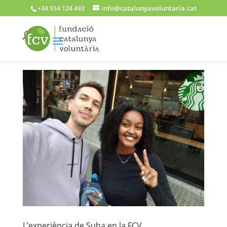
info@catalunyavoluntaria.cat
+34 934 124 493
L’experiència de Suha en la FCV