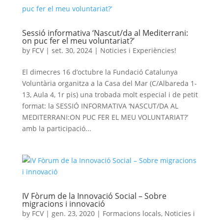
Sessió informativa ‘Nascut/da al Mediterrani:
on puc fer el meu voluntariat?’
by
FCV
|
set. 30, 2024
|
Noticies i Experiències!
El dimecres 16 d’octubre la Fundació Catalunya
Voluntària organitza a la Casa del Mar (C/Albareda 1-
13, Aula 4, 1r pis) una trobada molt especial i de petit
format: la SESSIÓ INFORMATIVA ‘NASCUT/DA AL
MEDITERRANI:ON PUC FER EL MEU VOLUNTARIAT?’
amb la participació...
IV Fòrum de la Innovació Social – Sobre
migracions i innovació
by
FCV
|
gen. 23, 2020
|
Formacions locals
,
Noticies i