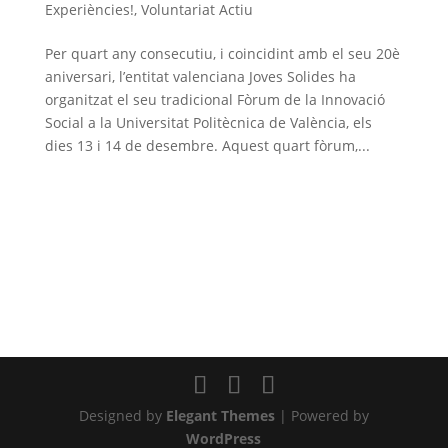
Experiències!
,
Voluntariat Actiu
Per quart any consecutiu, i coincidint amb el seu 20è
aniversari, l’entitat valenciana Joves Solides ha
organitzat el seu tradicional Fòrum de la Innovació
Social a la Universitat Politècnica de València, els
dies 13 i 14 de desembre. Aquest quart fòrum,...
Designed by
Elegant Themes
| Powered by
WordPress