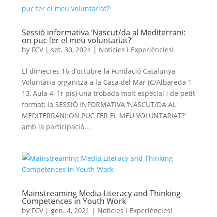
Sessió informativa ‘Nascut/da al Mediterrani:
on puc fer el meu voluntariat?’
by
FCV
|
set. 30, 2024
|
Noticies i Experiències!
El dimecres 16 d’octubre la Fundació Catalunya
Voluntària organitza a la Casa del Mar (C/Albareda 1-
13, Aula 4, 1r pis) una trobada molt especial i de petit
format: la SESSIÓ INFORMATIVA ‘NASCUT/DA AL
MEDITERRANI:ON PUC FER EL MEU VOLUNTARIAT?’
amb la participació...
Mainstreaming Media Literacy and Thinking
Competences in Youth Work
by
FCV
|
gen. 4, 2021
|
Noticies i Experiències!