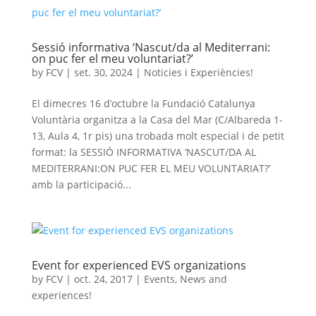
Sessió informativa ‘Nascut/da al Mediterrani:
on puc fer el meu voluntariat?’
by
FCV
|
set. 30, 2024
|
Noticies i Experiències!
El dimecres 16 d’octubre la Fundació Catalunya
Voluntària organitza a la Casa del Mar (C/Albareda 1-
13, Aula 4, 1r pis) una trobada molt especial i de petit
format: la SESSIÓ INFORMATIVA ‘NASCUT/DA AL
MEDITERRANI:ON PUC FER EL MEU VOLUNTARIAT?’
amb la participació...
Event for experienced EVS organizations
by
FCV
|
oct. 24, 2017
|
Events
,
News and
experiences!