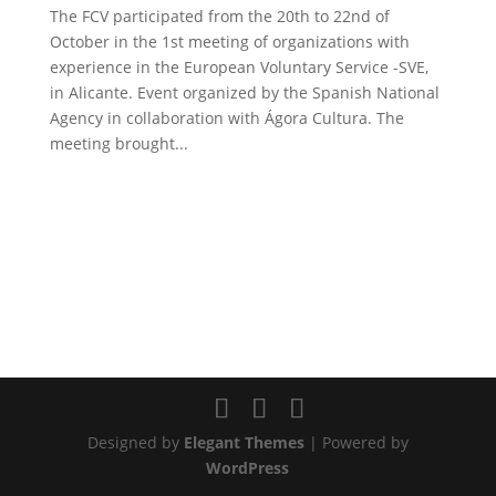
The FCV participated from the 20th to 22nd of
October in the 1st meeting of organizations with
experience in the European Voluntary Service -SVE,
in Alicante. Event organized by the Spanish National
Agency in collaboration with Ágora Cultura. The
meeting brought...
Designed by
Elegant Themes
| Powered by
WordPress