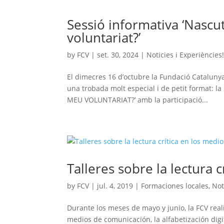
Sessió informativa ‘Nascu
voluntariat?’
by
FCV
|
set. 30, 2024
|
Noticies i Experiències
El dimecres 16 d’octubre la Fundació Catalunya 
una trobada molt especial i de petit format
MEU VOLUNTARIAT?’ amb la participació...
Talleres sobre la lectura
by
FCV
|
jul. 4, 2019
|
Formaciones locales
,
Not
Durante los meses de mayo y junio, la FCV realiz
medios de comunicación, la alfabetización digita