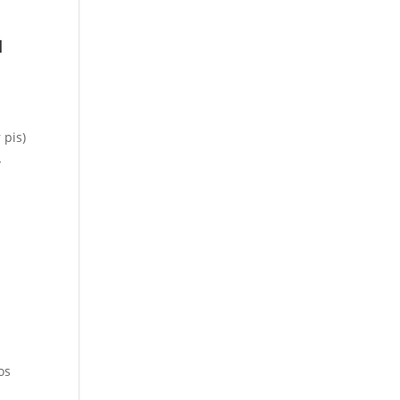
u
 pis)
L
os