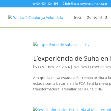
+34 934 124 493
info@catalunyavoluntaria.cat
Inici
Qui som?
L’experiència de Suha en 
by
FCV
|
nov. 27, 2024
|
Noticies i Experiències
Ara que la meva estada a Barcelona arriba a la
estada com a becària en la FCV. Sent la meva 
transformadora. Treballar per a una ONG...