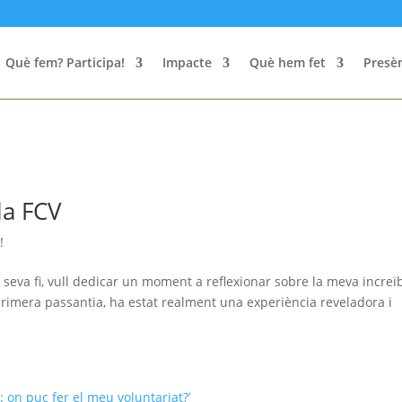
Què fem? Participa!
Impacte
Què hem fet
Presèn
la FCV
!
 seva fi, vull dedicar un moment a reflexionar sobre la meva increï
primera passantia, ha estat realment una experiència reveladora i