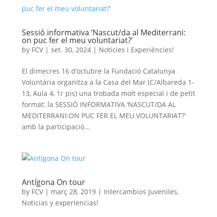
Sessió informativa ‘Nascut/da al Mediterrani:
on puc fer el meu voluntariat?’
by
FCV
|
set. 30, 2024
|
Noticies i Experiències!
El dimecres 16 d’octubre la Fundació Catalunya
Voluntària organitza a la Casa del Mar (C/Albareda 1-
13, Aula 4, 1r pis) una trobada molt especial i de petit
format: la SESSIÓ INFORMATIVA ‘NASCUT/DA AL
MEDITERRANI:ON PUC FER EL MEU VOLUNTARIAT?’
amb la participació...
Antígona On tour
by
FCV
|
març 28, 2019
|
Intercambios Juveniles
,
Noticias y experiencias!