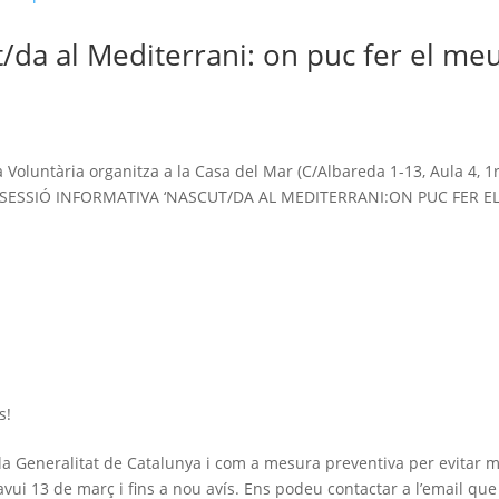
t/da al Mediterrani: on puc fer el me
!
Voluntària organitza a la Casa del Mar (C/Albareda 1-13, Aula 4, 1r
: la SESSIÓ INFORMATIVA ‘NASCUT/DA AL MEDITERRANI:ON PUC FER E
s!
la Generalitat de Catalunya i com a mesura preventiva per evitar 
avui 13 de març i fins a nou avís. Ens podeu contactar a l’email que