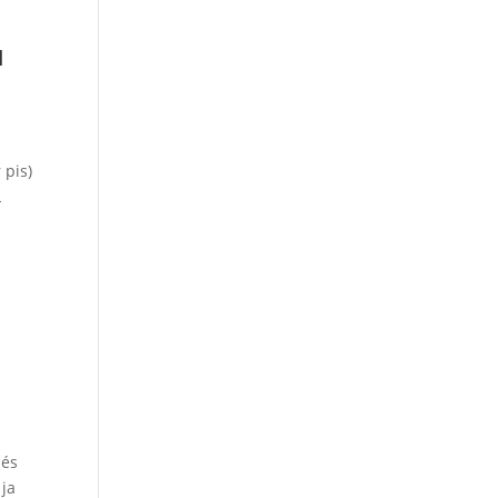
u
 pis)
L
més
 ja