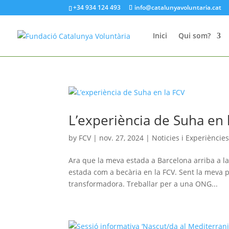
+34 934 124 493
info@catalunyavoluntaria.cat
Inici
Qui som?
L’experiència de Suha en 
by
FCV
|
nov. 27, 2024
|
Noticies i Experiències
Ara que la meva estada a Barcelona arriba a la
estada com a becària en la FCV. Sent la meva 
transformadora. Treballar per a una ONG...