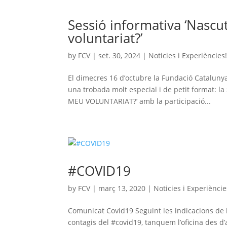
Sessió informativa ‘Nascu
voluntariat?’
by
FCV
|
set. 30, 2024
|
Noticies i Experiències
El dimecres 16 d’octubre la Fundació Catalunya 
una trobada molt especial i de petit format
MEU VOLUNTARIAT?’ amb la participació...
#COVID19
by
FCV
|
març 13, 2020
|
Noticies i Experièncie
Comunicat Covid19 Seguint les indicacions de 
contagis del #covid19, tanquem l’oficina des d’