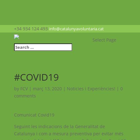
+34 934 124 493
info@catalunyavoluntaria.cat
Select Page
#COVID19
by
FCV
|
març 13, 2020
|
Noticies i Experiències!
|
0
comments
Comunicat Covid19
Seguint les indicacions de la Generalitat de
Catalunya i com a mesura preventiva per evitar més