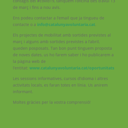
contagis del #covid19, tanquem l’oficina des d’avui 13
de març i fins a nou avís.
Ens podeu contactar a l’email que ja tingueu de
contacte o a
info@catalunyavoluntaria.cat
.
Els projectes de mobilitat amb sortides previstes al
març i alguns amb sortides previstes a l’abril,
queden posposats. Tan bon punt tinguem proposta
de noves dates, us ho farem saber i ho publicarem a
la pàgina web de
l’entitat:
www.catalunyavoluntaria.cat/oportunitats
Les sessions informatives, cursos d’idioma i altres
activitats locals, es faran totes en línia. Us anirem
informant.
Moltes gràcies per la vostra comprensió!