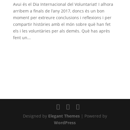
Avui és el Dia Internacional del Voluntariat! I alhora
arribem a finals de l’any 2017, doncs és un bon
moment per extreure conclusions i reflexions i per
compartir històries amb el món sobre què han fet
els i les voluntàries per als demés. Què has après
fent un...
Designed by
Elegant Themes
| Powered by
WordPress