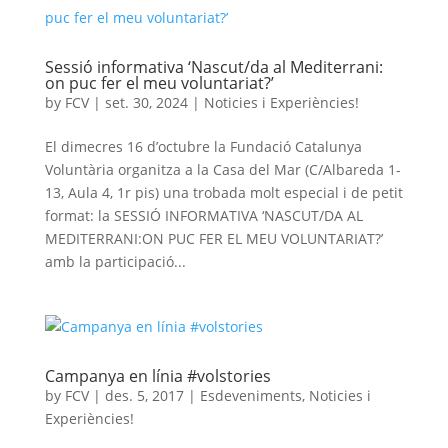
Sessió informativa ‘Nascut/da al Mediterrani:
on puc fer el meu voluntariat?’
by
FCV
|
set. 30, 2024
|
Noticies i Experiències!
El dimecres 16 d’octubre la Fundació Catalunya
Voluntària organitza a la Casa del Mar (C/Albareda 1-
13, Aula 4, 1r pis) una trobada molt especial i de petit
format: la SESSIÓ INFORMATIVA ‘NASCUT/DA AL
MEDITERRANI:ON PUC FER EL MEU VOLUNTARIAT?’
amb la participació...
Campanya en línia #volstories
by
FCV
|
des. 5, 2017
|
Esdeveniments
,
Noticies i
Experiències!