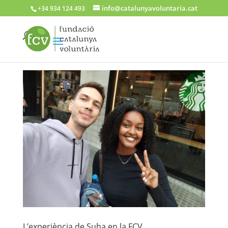
info@catalunyavoluntaria.cat
+34 934 124 493
L’experiència de Suha en la FCV