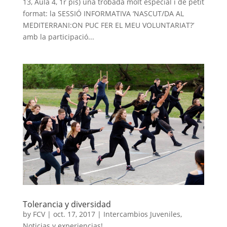
13, Aula 4, 1r pis) una trobada molt especial i de petit
format: la SESSIÓ INFORMATIVA ‘NASCUT/DA AL
MEDITERRANI:ON PUC FER EL MEU VOLUNTARIAT?’
amb la participació...
Tolerancia y diversidad
by
FCV
|
oct. 17, 2017
|
Intercambios Juveniles
,
Noticias y experiencias!