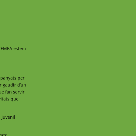
- CEMEA estem
ompanyats per
er gaudir d’un
ue fan servir
vitats que
 juvenil
tats