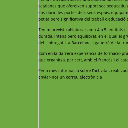
catalanes que ofereixen suport socioeducatiu a 
ens obrin les portes dels seus espais, equipam
petita però significativa del treball d’educació 
Tenim previst col·laborar amb 4 o 5 entitats i,
durada, intens però equilibrat, en el qual el gr
del Llobregat i a Barcelona, i gaudirà de la tra
Com en la darrera experiència de formació pràc
que organitza, per cert, amb el francès i el cat
Per a més informació sobre l’activitat, reali
enviar-nos un correu electrònic a
projectes@c