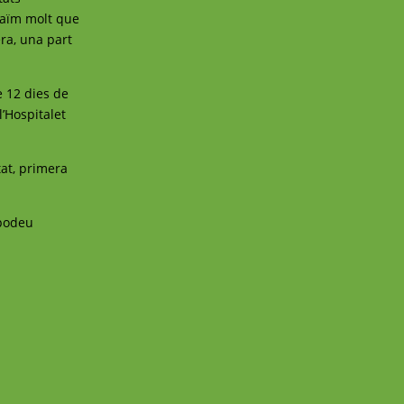
graïm molt que
ra, una part
e 12 dies de
l’Hospitalet
tat, primera
, podeu