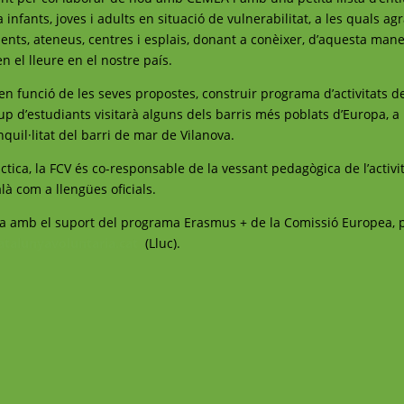
infants, joves i adults en situació de vulnerabilitat, a les quals a
ents, ateneus, centres i esplais, donant a conèixer, d’aquesta mane
en el lleure en el nostre país.
 en funció de les seves propostes, construir programa d’activitats d
up d’estudiants visitarà alguns dels barris més poblats d’Europa, a 
nquil·litat del barri de mar de Vilanova.
tica, la FCV és co-responsable de la vessant pedagògica de l’activi
alà com a llengües oficials.
tzada amb el suport del programa Erasmus + de la Comissió Europea
atalunyavoluntaria.cat
(Lluc).