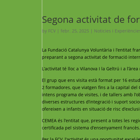
Segona activitat de fo
by
FCV
|
febr. 25, 2025
|
Noticies i Experièncie
La Fundació Catalunya Voluntària i l’entitat 
preparant a segona activitat de formació inte
L’activitat té lloc a Vilanova I la Geltrú i a l’
El grup que ens visita està format per 16 estu
2 formadores, que viatgen fins a la capital del
intens programa de visites, i de tallers amb l’
diverses estructures d’integració i suport socio
ofereixen a infants en situació de risc d’exclu
CEMEA és l’entitat que, present a totes les regi
certificada pel sistema d’ensenyament francès
Per la FCV, l’activitat és una oportunitat excel