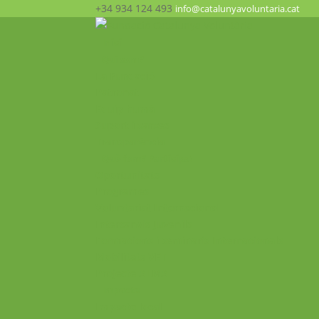
+34 934 124 493
info@catalunyavoluntaria.cat
Inici
Qui som?
La Fundació
Patronat
Equip humà
Suport i xarxes
Transparència
Què fem? Participa!
Oportunitats
Programes
Voluntariat Internacional
Intercanvis Juvenils
Formacions i seminaris Internacionals
Mobilitats VET
Projecte ALMA
Impacte
Impacte local