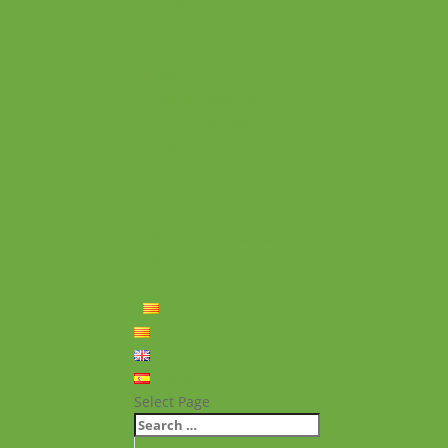
Experiències personals
Què hem fet
Historial
Notícies
Projectes realitzats
Vídeos de projectes
Publicacions
Memoria
Presència Internacional
FAQ
Política de privacitat
Política de cookies
Contacte
Català
Català
English
Español
Select Page