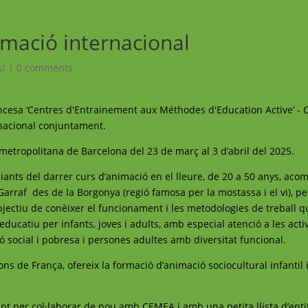
rmació internacional
s!
|
0 comments
francesa ‘Centres d'Entrainement aux Méthodes d'Education Active’ 
rnacional conjuntament.
àrea metropolitana de Barcelona del 23 de març al 3 d’abril del 2025.
diants del darrer curs d’animació en el lleure, de 20 a 50 anys, ac
 Garraf des de la Borgonya (regió famosa per la mostassa i el vi), p
objectiu de conèixer el funcionament i les metodologies de treball q
educatiu per infants, joves i adults, amb especial atenció a les acti
sió social i pobresa i persones adultes amb diversitat funcional.
ons de França, ofereix la formació d’animació sociocultural infantil i
.
·lent per col·laborar de nou amb CEMEA i amb una petita llista d’enti