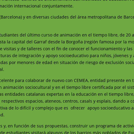
mación internacional conjuntamente.
ú (Barcelona) y en diversas ciudades del área metropolitana de Barc
tudiantes del último curso de animación en el tiempo libre, de 20 a
a la capital del Garraf desde la Borgoña (región famosa por la mo
 visitas y de talleres con el fin de conocer el funcionamiento y las
cturas de integración y apoyo socioeducativo para niños, jóvenes y 
zadas por menores de edad en situación de riesgo de exclusión soci
al.
xcelente para colaborar de nuevo con CEMEA, entidad presente en t
 animación sociocultural y en el tiempo libre certificada por el si
s entidades catalanas expertas en la educación en el tiempo libre
espectivos espacios, ateneos, centros, casals y esplais, dando a c
iva de lo difícil y complejo que es ofrecer apoyo socioeducativo a
ad.
s y, en función de sus propuestas, construir un programa de activ
po de estudiantes visitará algunos de los barrios más poblados de Eu