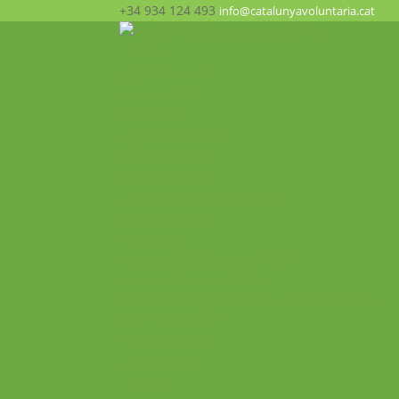
+34 934 124 493
info@catalunyavoluntaria.cat
Inicio
¿Quién somos?
La Fundación
Patronato
Equipo humano
Apoyo y redes
Transparencia
¿Qué hacemos? ¡Participa!
Oportunidades
Programas
Voluntariado Europeo – CES
Intercambios Juveniles
Formaciones y Seminarios Internacionales
Movilidades VET
Proyecto ALMA
Actualidad
Historial