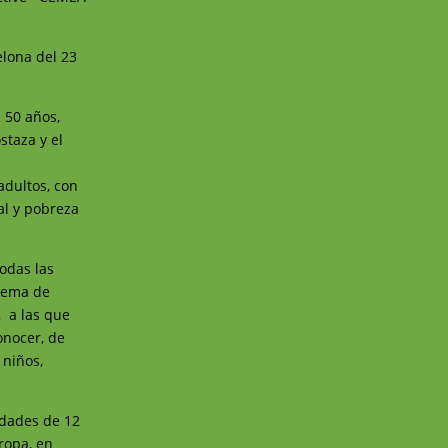
elona del 23
 50 años,
staza y el
adultos, con
al y pobreza
odas las
stema de
, a las que
onocer, de
 niños,
idades de 12
ropa, en