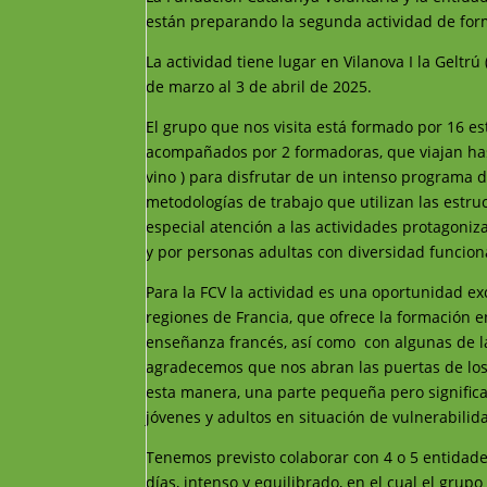
están preparando la segunda actividad de for
La actividad tiene lugar en Vilanova I la Geltr
de marzo al 3 de abril de 2025.
El grupo que nos visita está formado por 16 es
acompañados por 2 formadoras, que viajan hast
vino ) para disfrutar de un intenso programa de
metodologías de trabajo que utilizan las estru
especial atención a las actividades protagoni
y por personas adultas con diversidad funcion
Para la FCV la actividad es una oportunidad e
regiones de Francia, que ofrece la formación en
enseñanza francés, así como con algunas de la
agradecemos que nos abran las puertas de los r
esta manera, una parte pequeña pero significat
jóvenes y adultos en situación de vulnerabilid
Tenemos previsto colaborar con 4 o 5 entidade
días, intenso y equilibrado, en el cual el gru