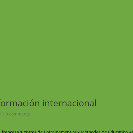
formación internacional
!
|
0 comments
ad francesa 'Centros de Entrainement aux Méthodes de Education A