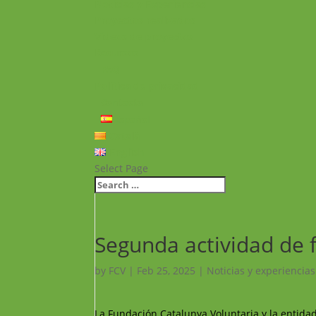
Noticias y Experiencias
Proyectos realizados
Vídeos de proyectos
Recursos
FAQ
Política de privacidad
Contacto
Español
Català
English
Select Page
Segunda actividad de 
by
FCV
|
Feb 25, 2025
|
Noticias y experiencias
La Fundación Catalunya Voluntaria y la entid