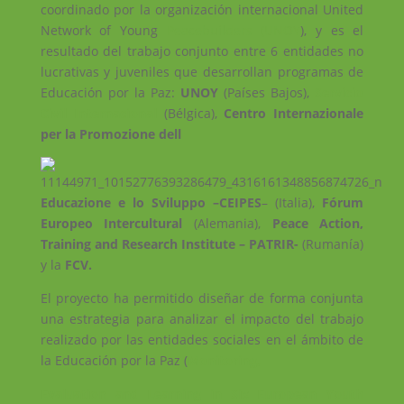
coordinado por la organización internacional United
Network of Young
Peacebuilders (UNOY
), y es el
resultado del trabajo conjunto entre 6 entidades no
lucrativas y juveniles que desarrollan programas de
Educación por la Paz:
UNOY
(Países Bajos),
Servicio
Civil Internacional
(Bélgica),
Centro Internazionale
per la Promozione dell
Educazione e lo Sviluppo –CEIPES
– (Italia),
Fórum
Europeo Intercultural
(Alemania),
Peace Action,
Training and Research Institute – PATRIR-
(Rumanía)
y la
FCV
.
El proyecto ha permitido diseñar de forma conjunta
una estrategia para analizar el impacto del trabajo
realizado por las entidades sociales en el ámbito de
la Educación por la Paz (
Monitoring,
Evaluation and Learning in Six European Youth