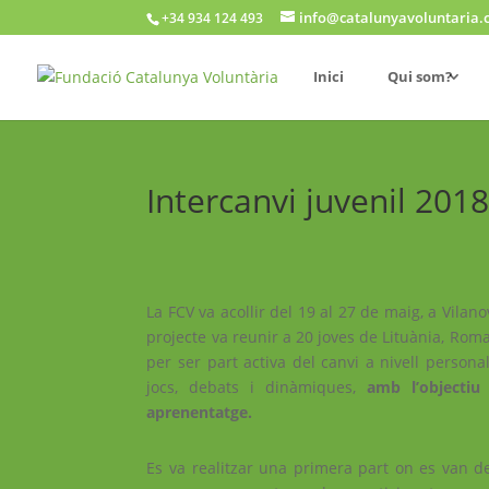
info@catalunyavoluntaria.
+34 934 124 493
Inici
Qui som?
Intercanvi juvenil 2018
La FCV va acollir del 19 al 27 de maig, a Vilano
projecte va reunir a 20 joves de Lituània, Roma
per ser part activa del canvi a nivell personal, 
jocs, debats i dinàmiques,
amb l’objectiu
aprenentatge.
Es va realitzar una primera part on es van de