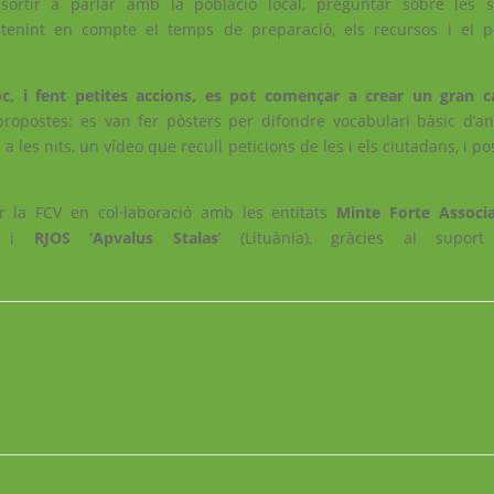
sortir a parlar amb la població local, preguntar sobre les s
 tenint en compte el temps de preparació, els recursos i el 
, i fent petites accions, es pot començar a crear un gran c
 propostes: es van fer pòsters per difondre vocabulari bàsic d’an
 a les nits, un vídeo que recull peticions de les i els ciutadans, i pos
er la FCV en col·laboració amb les entitats
Minte Forte Associa
) i
RJOS ‘Apvalus Stalas
’ (Lituània), gràcies al suport
n for Chrysalis -MOOC
Intercambio juvenil 2018: Start the cha(i)