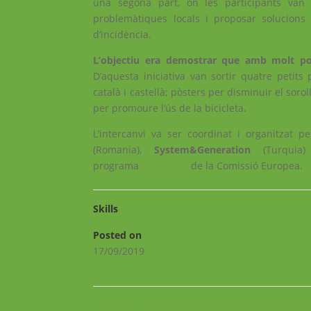
una segona part, on les participants van 
problemàtiques locals i proposar solucions
d’incidència.
L’objectiu era demostrar que amb molt poc
D’aquesta iniciativa van sortir quatre petits
català i castellà; pòsters per disminuir el soroll
per promoure l’ús de la bicicleta.
L’intercanvi va ser coordinat i organitzat p
(Romania),
System&Generation
(Turquia
programa
Erasmus+
de la Comissió Europea.
Skills
Posted on
17/09/2019
←
KA2 Minorities as Opportunity and Occasio