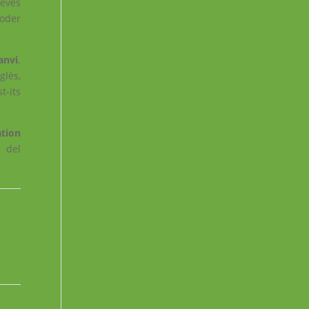
eves
poder
anvi
.
glès,
t-its
tion
 del
nge
→