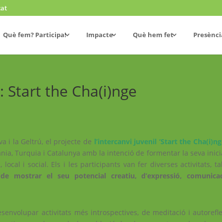
cat
Què fem? Participa!
Impacte
Què hem fet
Presènci
: Start the Cha(i)nge
va i la Geltrú, el projecte de
l’intercanvi juvenil ‘Start the Cha(i)ng
nia, Turquia i Catalunya amb la intenció de formentar la seva inici
local i social. Els i les participants van fer diverses activitats, tal
 de mostrar el seu potencial creatiu, d’expressió, comunicac
senvolupar activitats més introspectives, de meditació i autorefle