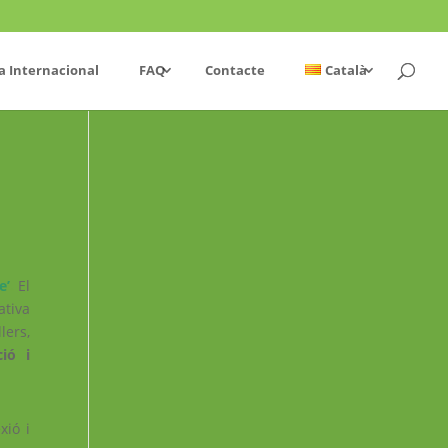
a Internacional
FAQ
Contacte
Català
e’
.
El
ativa
lers,
ió i
xió i