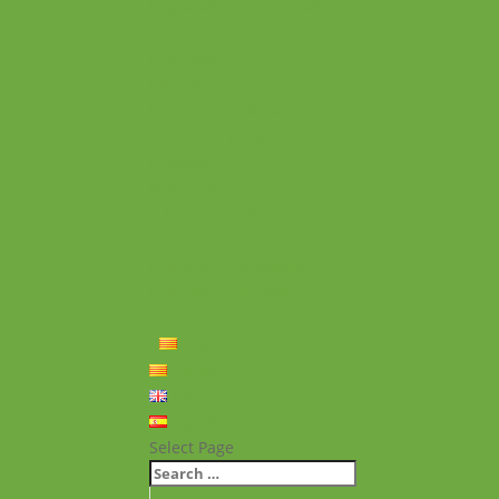
Experiències personals
Què hem fet
Historial
Notícies
Projectes realitzats
Vídeos de projectes
Publicacions
Memoria
Presència Internacional
FAQ
Política de privacitat
Política de cookies
Contacte
Català
Català
English
Español
Select Page