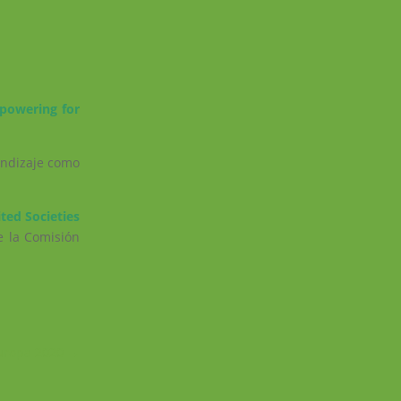
powering for
endizaje como
ted Societies
e la Comisión
Europa 2020
→