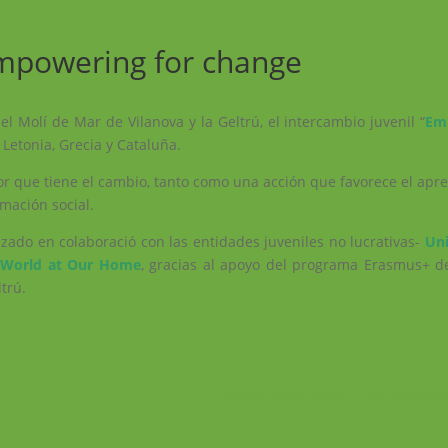
Empowering for change
n el Molí de Mar de
Vilanova y la Geltrú, el intercambio juvenil “
Em
 Letonia, Grecia y Cataluña.
lor que tiene el cambio, tanto como una acción que favorece el apr
mación social.
lizado en colaboració con las entidades juveniles no lucrativas-
Uni
World at Our Home
, gracias al apoyo del programa Erasmus+ d
trú.
Voluntariado Activo – Estrategia 