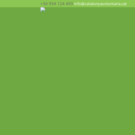
+34 934 124 493
info@catalunyavoluntaria.cat
Inici
Qui som?
La Fundació
Patronat
Equip humà
Suport i xarxes
Transparència
Què fem? Participa!
Oportunitats
Programes
Voluntariat Internacional
Intercanvis Juvenils
Formacions i seminaris Internacionals
Mobilitats VET
Projecte ALMA
Impacte
Impacte local