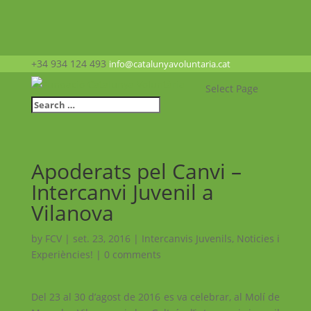
+34 934 124 493
info@catalunyavoluntaria.cat
Select Page
Apoderats pel Canvi –
Intercanvi Juvenil a
Vilanova
by
FCV
|
set. 23, 2016
|
Intercanvis Juvenils
,
Noticies i
Experiències!
|
0 comments
Del 23 al 30 d’agost de 2016 es va celebrar, al Molí de