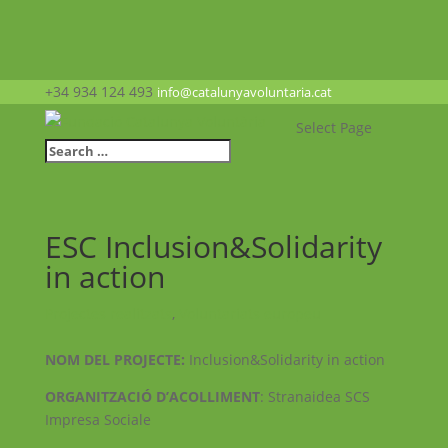
+34 934 124 493
info@catalunyavoluntaria.cat
Select Page
ESC Inclusion&Solidarity
in action
Projectes realitzats
,
Voluntariats europeu
NOM DEL PROJECTE:
Inclusion&Solidarity in action
ORGANITZACIÓ D’ACOLLIMENT
: Stranaidea SCS
Impresa Sociale