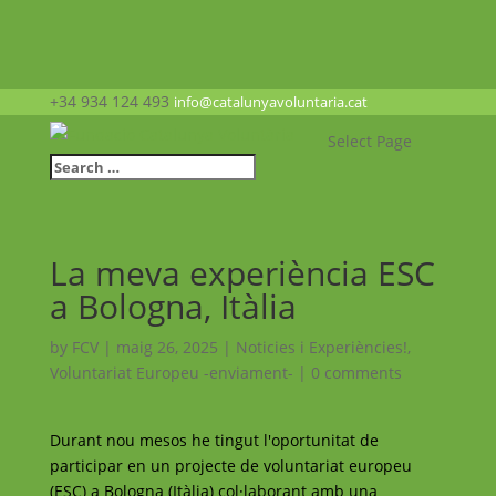
+34 934 124 493
info@catalunyavoluntaria.cat
Select Page
La meva experiència ESC
a Bologna, Itàlia
by
FCV
|
maig 26, 2025
|
Noticies i Experiències!
,
Voluntariat Europeu -enviament-
|
0 comments
Durant nou mesos he tingut l'oportunitat de
participar en un projecte de voluntariat europeu
(ESC) a Bologna (Itàlia) col·laborant amb una