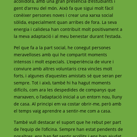
acollidora, amb una gran presència d’estudiants i
gent d’arreu del món. Això fa que sigui molt fàcil
conèixer persones noves i crear una xarxa social
sòlida, especialment quan arribes de fora. La seva
energia i calidesa han contribuït molt positivament a
la meva adaptació i al meu benestar durant l’estada.
Pel que fa a la part social, he conegut persones
meravelloses amb qui he compartit moments
intensos i molt especials. L’experiència de viure i
conviure amb altres voluntaris crea vincles molt
forts, i algunes d’aquestes amistats sé que seran per
sempre. Tot i això, també hi ha hagut moments
difícils, com ara les despedides de companys que
marxaven, o l’adaptació inicial a un entorn nou, lluny
de casa. Al principi em va costar obrir-me, però amb
el temps vaig aprendre a sentir-me com a casa.
També vull destacar el suport que he rebut per part
de l’equip de l’oficina. Sempre han estat pendents de
nosaltres, ens han fet sentir acollits i ens han ajudat