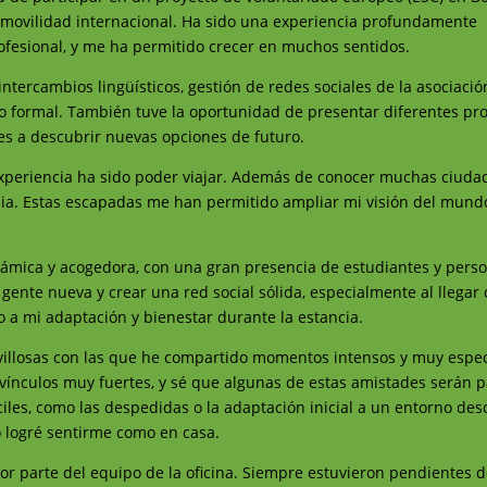
 movilidad internacional. Ha sido una experiencia profundamente
ofesional, y me ha permitido crecer en muchos sentidos.
ntercambios lingüísticos, gestión de redes sociales de la asociación
o formal. También tuve la oportunidad de presentar diferentes pr
s a descubrir nuevas opciones de futuro.
xperiencia ha sido poder viajar. Además de conocer muchas ciudade
nia. Estas escapadas me han permitido ampliar mi visión del mund
námica y acogedora, con una gran presencia de estudiantes y pers
gente nueva y crear una red social sólida, especialmente al llegar
o a mi adaptación y bienestar durante la estancia.
villosas con las que he compartido momentos intensos y muy espec
a vínculos muy fuertes, y sé que algunas de estas amistades serán p
iles, como las despedidas o la adaptación inicial a un entorno des
o logré sentirme como en casa.
or parte del equipo de la oficina. Siempre estuvieron pendientes d