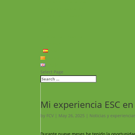
Noticias y Experiencias
Proyectos realizados
Vídeos de proyectos
Recursos
FAQ
Política de privacidad
Contacto
Español
Català
English
Select Page
Mi experiencia ESC en 
by
FCV
|
May 26, 2025
|
Noticias y experiencia
Durante nueve meses he tenido la oportunidad d