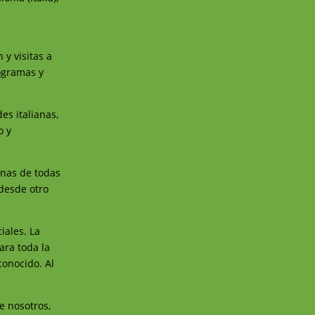
 y visitas a
ogramas y
s italianas,
o y
onas de todas
 desde otro
iales. La
ara toda la
conocido. Al
e nosotros,