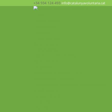
+34 934 124 493
info@catalunyavoluntaria.cat
Inicio
¿Quién somos?
La Fundación
Patronato
Equipo humano
Apoyo y redes
Transparencia
¿Qué hacemos? ¡Participa!
Oportunidades
Programas
Voluntariado Europeo – CES
Intercambios Juveniles
Formaciones y Seminarios Internacionales
Movilidades VET
Proyecto ALMA
Actualidad
Historial