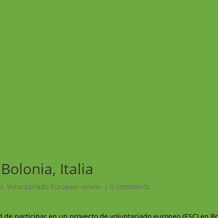
Bolonia, Italia
s!
,
Voluntariado Europeo -envío-
|
0 comments
e participar en un proyecto de voluntariado europeo (ESC) en Bolo