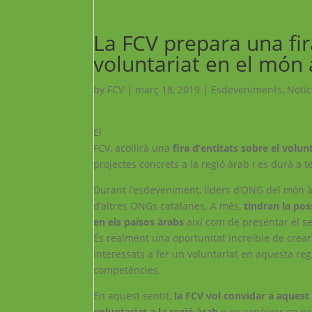
La FCV prepara una fir
voluntariat en el món
by
FCV
|
març 18, 2019
|
Esdeveniments
,
Notic
El
I Fòrum Internacional ‘Voluntariat en el món 
FCV, acollirà una
fira d’entitats sobre el volu
projectes concrets a la regió àrab i es durà a 
Durant l’esdeveniment, líders d’ONG del món àr
d’altres ONGs catalanes. A més,
tindran la pos
en els països àrabs
així com de presentar el s
És realment una oportunitat increïble de crea
interessats a fer un voluntariat en aquesta reg
competències.
En aquest sentit,
la FCV vol convidar a aquest
voluntariat a la regió àrab
o en conèixer en pro