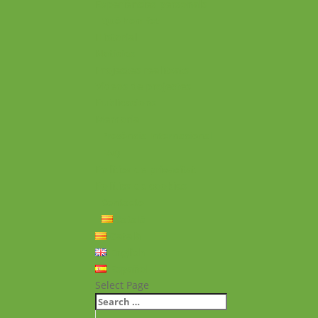
Experiències personals
Què hem fet
Historial
Notícies
Projectes realitzats
Vídeos de projectes
Publicacions
Memoria
Presència Internacional
FAQ
Política de privacitat
Política de cookies
Contacte
Català
Català
English
Español
Select Page