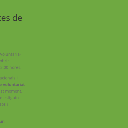
tes de
 Voluntària-
obrir
13:00 hores.
acionals i
de voluntariat
uest moment.
e estiguin
sos i
 un