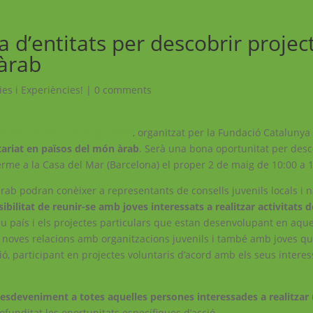
a d’entitats per descobrir projec
 àrab
ies i Experiències!
|
0 comments
àrab – Reptes i oportunitats’
, organitzat per la Fundació Catalunya
ntariat en països del món àrab
. Serà una bona oportunitat per desc
terme a la Casa del Mar (Barcelona) el proper 2 de maig de 10:00 a 
ab podran conèixer a representants de consells juvenils locals i n
sibilitat de reunir-se amb joves interessats a realitzar activitats 
eu país i els projectes particulars que estan desenvolupant en aq
r noves relacions amb organitzacions juvenils i també amb joves qu
ió, participant en projectes voluntaris d’acord amb els seus interes
 esdeveniment a totes aquelles persones interessades a realitzar
funditat les oportunitats específiques d’acció.