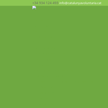
+34 934 124 493
info@catalunyavoluntaria.cat
Inici
Qui som?
La Fundació
Patronat
Equip humà
Suport i xarxes
Transparència
Què fem? Participa!
Oportunitats
Programes
Voluntariat Internacional
Intercanvis Juvenils
Formacions i seminaris Internacionals
Mobilitats VET
Projecte ALMA
Impacte
Impacte local