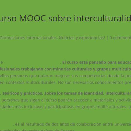
curso MOOC sobre interculturali
,
Formaciones internacionales
,
Noticias y experiencias!
|
0 commen
ión
de Minorías. Herramientas Educativas por un Mosaico Cultural Eu
 de
Associazione Informagiovani
.
El curso está pensado para educa
ofesionales trabajando con minorías culturales y grupos multicult
uellas personas que quieran mejorar sus competencias desde la pe
r en contextos multiculturales. No son necesarios conocimientos pre
 teóricos y prácticos, sobre los temas de identidad, intercultural
 personas que sigan el curso podrán acceder a materiales y activi
ividades más inclusivas y participativas en grupos multiculturales, u
asmus+
, es el resultado de dos años de colaboración entre univers
 y privados de varios países de Europa.