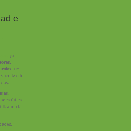
dad e
ts
ropeo
ya
dores,
urales.
De
rspectiva de
vios.
idad,
dades útiles
tilizando la
idades,