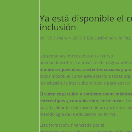
Ya está disponible el 
inclusión
by
FCV
|
març 4, 2019
|
Educación para la Paz
Las personas interesadas en el curso
MOOC-Un
puedan inscribirse a través de la página web
monitores juveniles, asistentes sociales y pr
todos modos, el curso está abierto a todas aq
la inclusión, la interculturalidad y para opera
El curso es gratuito y contiene conocimientos,
estereotipos y comunicación, entre otros.
Las
para facilitar la realización de proyectos y act
metodología de la educación no formal.
Esta formación, financiada por el
Programa Er
entidades no lucrativas y organismos públicos