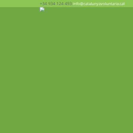
+34 934 124 493
info@catalunyavoluntaria.cat
Inici
Qui som?
La Fundació
Patronat
Equip humà
Suport i xarxes
Transparència
Què fem? Participa!
Oportunitats
Programes
Voluntariat Internacional
Intercanvis Juvenils
Formacions i seminaris Internacionals
Mobilitats VET
Projecte ALMA
Impacte
Impacte local