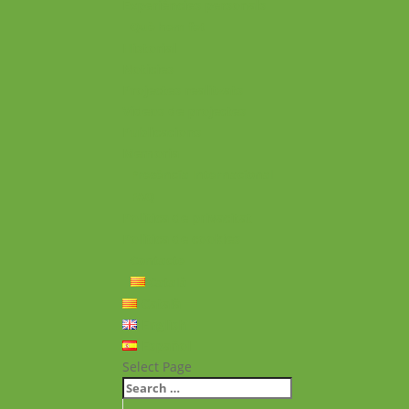
Experiències personals
Què hem fet
Historial
Notícies
Projectes realitzats
Vídeos de projectes
Publicacions
Memoria
Presència Internacional
FAQ
Política de privacitat
Política de cookies
Contacte
Català
Català
English
Español
Select Page