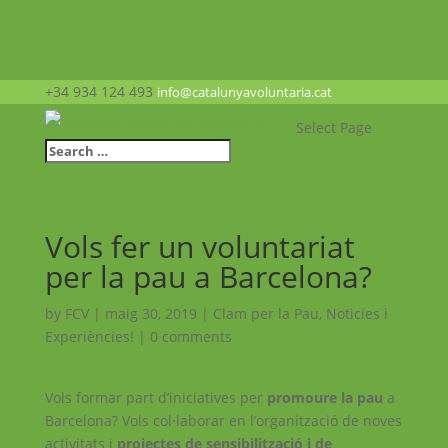
+34 934 124 493
info@catalunyavoluntaria.cat
Select Page
Vols fer un voluntariat
per la pau a Barcelona?
by
FCV
|
maig 30, 2019
|
Clam per la Pau
,
Noticies i
Experiències!
|
0 comments
Vols formar part d’iniciatives per
promoure la pau
a
Barcelona? Vols col·laborar en l’organització de noves
activitats i
projectes de sensibilització i de