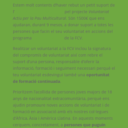
Estem molt contents d’haver rebut un petit suport de
l’
Ajuntament
de Barcelona
pel projecte
Voluntariat
Actiu per la Pau Multicultural
. Són 1500€ que ens
ajudaran, durant 9 mesos, a donar suport a totes les
persones que facin el seu voluntariat en accions del
programa
Clam per la Pau
de la FCV.
Realitzar un voluntariat a la FCV inclou la signatura
del compromís de voluntariat així com rebre el
suport d’una persona, responsable d’oferir la
informació, formació i seguiment necessari perquè el
teu voluntariat esdevingui també una
oportunitat
de formació continuada
.
Prioritzem l’acollida de persones joves majors de 18
anys de nacionalitat extracomunitària, perquè ens
ajudin promoure noves accions de voluntariat i de
formació en associació amb els nostres col·legues
d’Àfrica, Àsia i Amèrica Llatina. En aquests moments
cerquem, concretament, a
persones que puguin