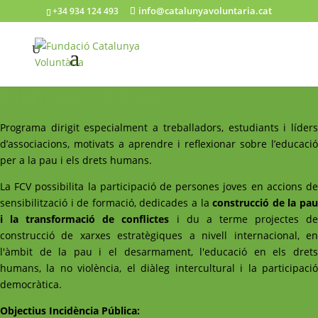
info@catalunyavoluntaria.cat
+34 934 124 493
Clam per la Pau
Programa dirigit especialment a treballadors, estudiants i líders
d’associacions, motivats a aprendre i reflexionar sobre l’educació
per a la pau i els drets humans.
La FCV possibilita la participació de persones joves en accions de
sensibilització i de formació, dedicades a la
construcció de la pa
i la transformació de conflictes
i du a terme projectes d
construcció de xarxes estratègiques a nivell internacional, en
l'àmbit de la pau i el desarmament, l'educació en els drets
humans, la no violència, el diàleg intercultural i la participació
democràtica.
Objectius Incidència Pública: