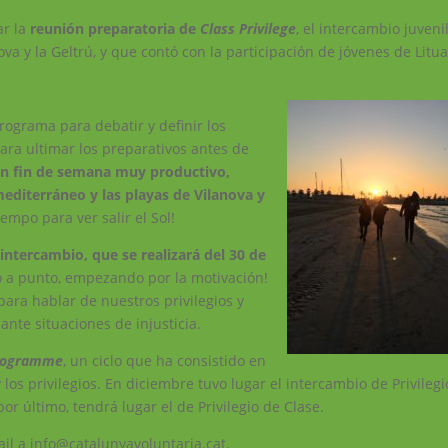
ar la
reunión preparatoria de
Class Privilege
, el intercambio juveni
ova y la Geltrú, y que contó con la participación de jóvenes de Litua
rograma para debatir y definir los
para ultimar los preparativos antes de
n fin de semana muy productivo,
editerráneo y las playas de Vilanova y
empo para ver salir el Sol!
ntercambio, que se realizará del 30 de
do a punto, empezando por la motivación!
ara hablar de nuestros privilegios y
nte situaciones de injusticia.
Programme
, un ciclo que ha consistido en
 los privilegios. En diciembre tuvo lugar el intercambio de Privileg
or último, tendrá lugar el de Privilegio de Clase.
il a info@catalunyavoluntaria.cat.