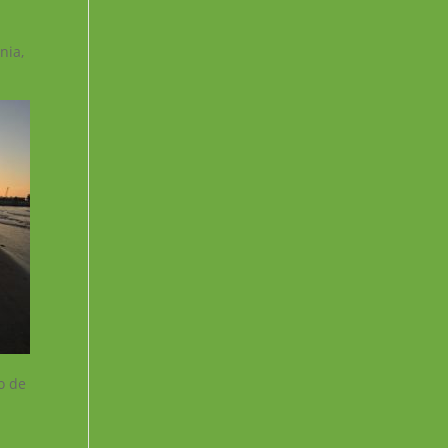
l
nia,
io de