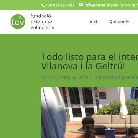
info@catalunyavoluntaria.
+34 934 124 493
Inici
Qui som?
Todo listo para el inte
Vilanova i la Geltrú!
by
FCV
|
març 26, 2019
|
Intercambios Juvenil