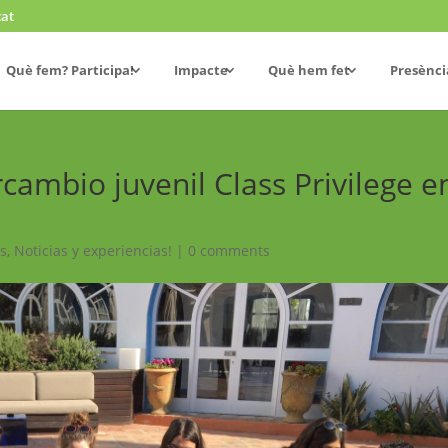
cat
Què fem? Participa!
Impacte
Què hem fet
Presènci
rcambio juvenil Class Privilege e
es
,
Noticias y experiencias!
|
0 comments