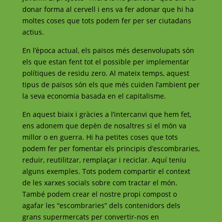
donar forma al cervell i ens va fer adonar que hi ha
moltes coses que tots podem fer per ser ciutadans
actius.
En l’època actual, els països més desenvolupats són
els que estan fent tot el possible per implementar
polítiques de residu zero. Al mateix temps, aquest
tipus de països són els que més cuiden l’ambient per
la seva economia basada en el capitalisme.
En aquest biaix i gràcies a l’intercanvi que hem fet,
ens adonem que depèn de nosaltres si el món va
millor o en guerra. Hi ha petites coses que tots
podem fer per fomentar els principis d’escombraries,
reduir, reutilitzar, remplaçar i reciclar. Aquí teniu
alguns exemples. Tots podem compartir el context
de les xarxes socials sobre com tractar el món.
També podem crear el nostre propi compost o
agafar les “escombraries” dels contenidors dels
grans supermercats per convertir-nos en