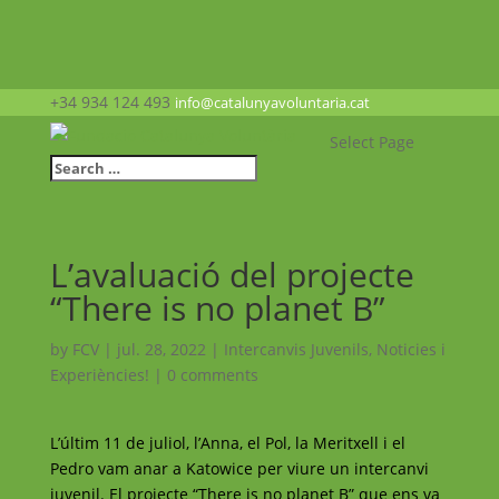
+34 934 124 493
info@catalunyavoluntaria.cat
Select Page
L’avaluació del projecte
“There is no planet B”
by
FCV
|
jul. 28, 2022
|
Intercanvis Juvenils
,
Noticies i
Experiències!
|
0 comments
L’últim 11 de juliol, l’Anna, el Pol, la Meritxell i el
Pedro vam anar a Katowice per viure un intercanvi
juvenil. El projecte “There is no planet B” que ens va