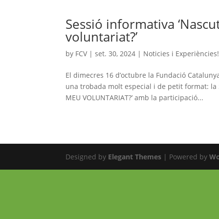
Sessió informativa ‘Nascu
voluntariat?’
by
FCV
|
set. 30, 2024
|
Noticies i Experiències
El dimecres 16 d’octubre la Fundació Catalunya 
una trobada molt especial i de petit format
MEU VOLUNTARIAT?’ amb la participació...
Designed by
Elegant Themes
| Powered by
Wo