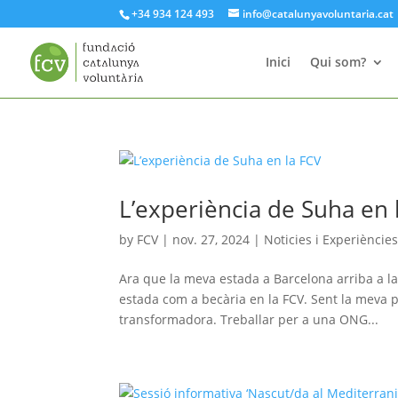
+34 934 124 493
info@catalunyavoluntaria.cat
Inici
Qui som?
L’experiència de Suha en 
by
FCV
|
nov. 27, 2024
|
Noticies i Experiències
Ara que la meva estada a Barcelona arriba a la
estada com a becària en la FCV. Sent la meva 
transformadora. Treballar per a una ONG...