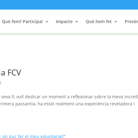
Què fem? Participa!
Impacte
Què hem fet
Presèn
la FCV
!
 seva fi, vull dedicar un moment a reflexionar sobre la meva increï
primera passantia, ha estat realment una experiència reveladora i