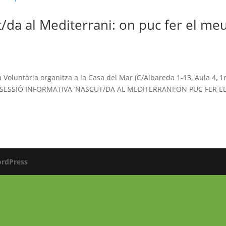
t/da al Mediterrani: on puc fer el me
!
Voluntària organitza a la Casa del Mar (C/Albareda 1-13, Aula 4, 1r
: la SESSIÓ INFORMATIVA ‘NASCUT/DA AL MEDITERRANI:ON PUC FER E
rdPress