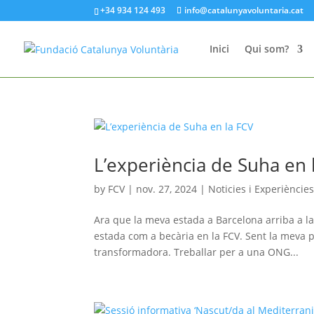
+34 934 124 493
info@catalunyavoluntaria.cat
Inici
Qui som?
L’experiència de Suha en 
by
FCV
|
nov. 27, 2024
|
Noticies i Experiències
Ara que la meva estada a Barcelona arriba a la
estada com a becària en la FCV. Sent la meva 
transformadora. Treballar per a una ONG...