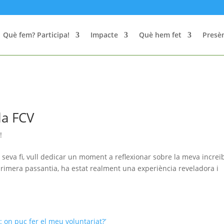
Què fem? Participa!
Impacte
Què hem fet
Presèn
la FCV
!
 seva fi, vull dedicar un moment a reflexionar sobre la meva increï
primera passantia, ha estat realment una experiència reveladora i