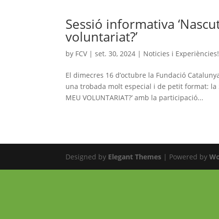
Sessió informativa ‘Nascu
voluntariat?’
by
FCV
|
set. 30, 2024
|
Noticies i Experiències
El dimecres 16 d’octubre la Fundació Catalunya 
una trobada molt especial i de petit format
MEU VOLUNTARIAT?’ amb la participació...
Designed by
Elegant Themes
| Powered by
Wo