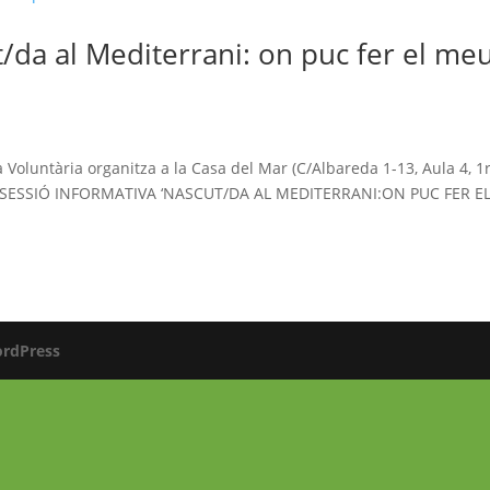
t/da al Mediterrani: on puc fer el me
!
Voluntària organitza a la Casa del Mar (C/Albareda 1-13, Aula 4, 1r
: la SESSIÓ INFORMATIVA ‘NASCUT/DA AL MEDITERRANI:ON PUC FER E
rdPress