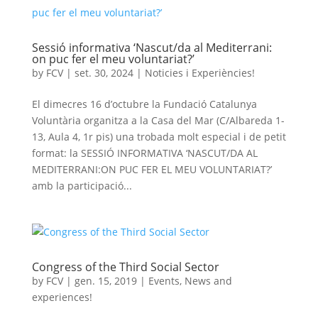
Sessió informativa ‘Nascut/da al Mediterrani:
on puc fer el meu voluntariat?’
by
FCV
|
set. 30, 2024
|
Noticies i Experiències!
El dimecres 16 d’octubre la Fundació Catalunya
Voluntària organitza a la Casa del Mar (C/Albareda 1-
13, Aula 4, 1r pis) una trobada molt especial i de petit
format: la SESSIÓ INFORMATIVA ‘NASCUT/DA AL
MEDITERRANI:ON PUC FER EL MEU VOLUNTARIAT?’
amb la participació...
Congress of the Third Social Sector
by
FCV
|
gen. 15, 2019
|
Events
,
News and
experiences!